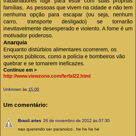
trabalhadores fugir para estar com suas próprias
famílias.
As pessoas que vivem na cidade e não tem
nenhuma opção para escapar (ou seja, nenhum
carro, transporte desligado) se tornarão
inevitavelmente desesperado e violento.
A fome é um
motivador poderoso.
Anarquia
Enquanto distúrbios alimentares ocorrerem, os
serviços públicos, como a polícia e bombeiros vão
quebrar e se tornarem ineficazes.
Continue em >
http://www.viewzone.com/ferfal22.html
Unknown
às
15:00
Um comentário:
Brasil artes
26 de novembro de 2012 às 07:30
nao querendo ser paranoico...he he he he