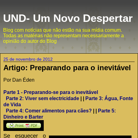
UND- Um Novo Despertar
Blog com notícias que não estão na sua mídia comum.
Todas as matérias não representam necessariamente a
opinião do autor do Blog
25 de novembro de 2012
Artigo: Preparando para o inevitável
Por Dan Éden
Parte 1 - Preparando-se para o inevitável
Parte 2: Viver sem electricidade
| |
Parte 3: Água, Fonte
de Vida
Parte 4: Comer alimentos para cães?
| |
Parte 5:
Dinheiro e Barter
S
e esquecer o