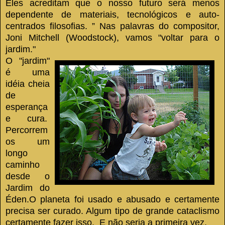
Eles acreditam que o nosso futuro será menos
dependente de materiais, tecnológicos e auto-
centrados filosofias.
”
Nas palavras do compositor,
Joni Mitchell (Woodstock), vamos "voltar para o
jardim."
O "jardim"
é uma
idéia cheia
de
esperança
e cura.
Percorrem
os um
longo
caminho
desde o
Jardim do
Éden.
O planeta foi usado e abusado e certamente
precisa ser curado.
Algum tipo de grande cataclismo
certamente fazer isso.
E não seria a primeira vez.